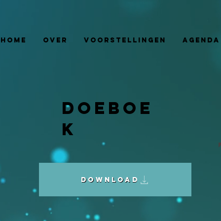
Home
Over
Voorstellingen
Agenda
Doeboe
k
Download